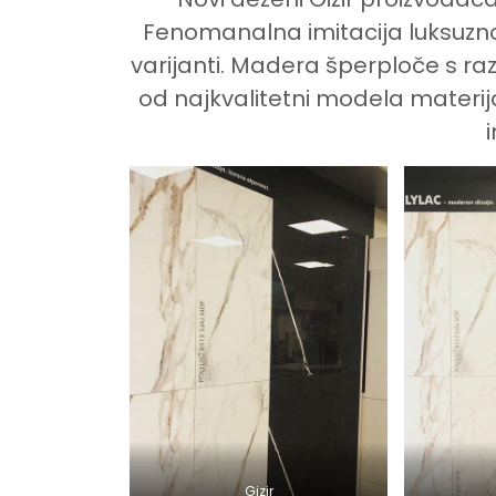
Fenomanalna imitacija luksuzno
varijanti. Madera šperploče s r
od najkvalitetni modela materija
i
Gizir