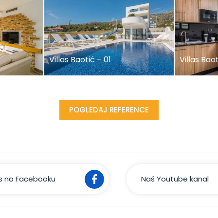
,
Villas Baotić – 01
Villas Bao
POGLEDAJ REFERENCE
as na Facebooku
Naš Youtube kanal