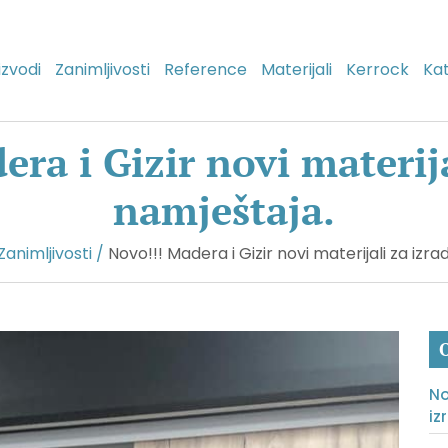
izvodi
Zanimljivosti
Reference
Materijali
Kerrock
Kat
ra i Gizir novi materij
namještaja.
Zanimljivosti
/
Novo!!! Madera i Gizir novi materijali za izr
O
No
iz