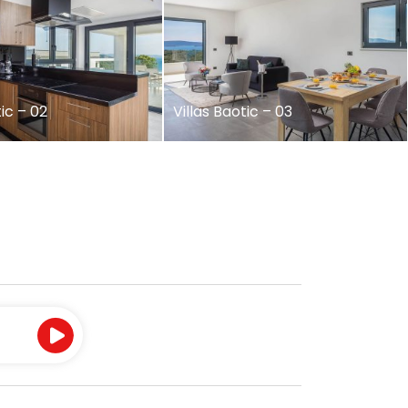
tic – 02
Villas Baotic – 03