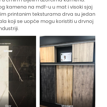
g kamena na mdf-u u mat i visoki sjaj
azim printanim teksturama drva su jedan
la koji se uopće mogu koristiti u drvnoj
ndustriji.
Gizir
Madera