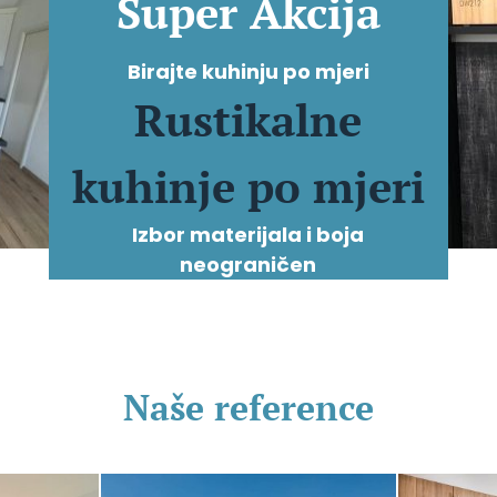
Super Akcija
Birajte kuhinju po mjeri
Rustikalne
kuhinje po mjeri
Izbor materijala i boja
neograničen
Naše reference