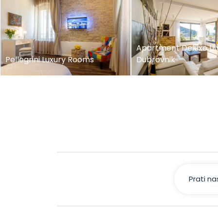
Apartment Deluxe Lily
Pellegrini Luxury Rooms
Dubrovnik
Prati n