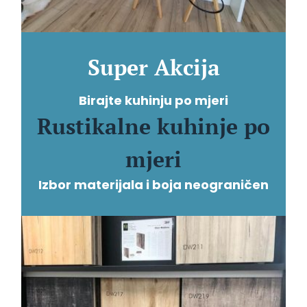
Super Akcija
Birajte kuhinju po mjeri
Rustikalne kuhinje po
mjeri
Izbor materijala i boja neograničen