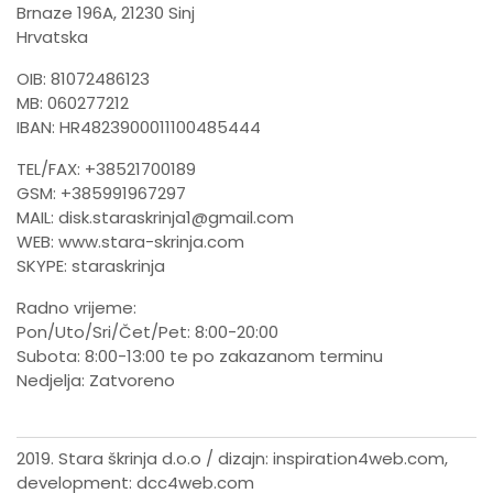
Brnaze 196A, 21230 Sinj
Hrvatska
OIB: 81072486123
MB: 060277212
IBAN: HR4823900011100485444
TEL/FAX: +38521700189
GSM: +385991967297
MAIL:
disk.staraskrinja1@gmail.com
WEB:
www.stara-skrinja.com
SKYPE: staraskrinja
Radno vrijeme:
Pon/Uto/Sri/Čet/Pet: 8:00-20:00
Subota: 8:00-13:00 te po zakazanom terminu
Nedjelja: Zatvoreno
2019. Stara škrinja d.o.o / dizajn:
inspiration4web.com
,
development:
dcc4web.com