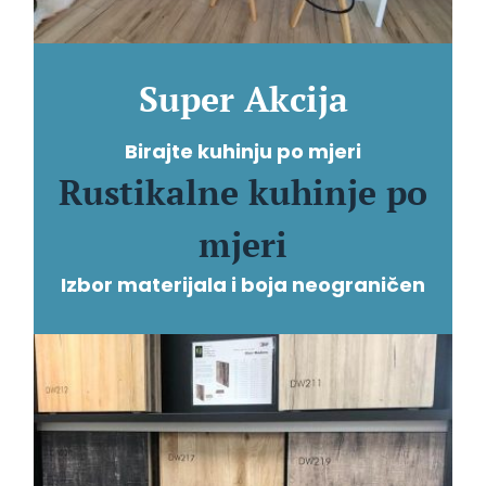
Super Akcija
Birajte kuhinju po mjeri
Rustikalne kuhinje po
mjeri
Izbor materijala i boja neograničen