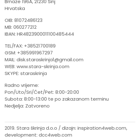
Brnaze 196A, 21230 Sinj
Hrvatska
OIB: 81072486123
MB: 060277212
IBAN: HR4823900011100485444
TEL/FAX: +38521700189
GSM: +385991967297
MAIL:
disk.staraskrinja1@gmail.com
WEB:
www.stara-skrinja.com
SKYPE: staraskrinja
Radno vrijeme:
Pon/Uto/Sri/Čet/Pet: 8:00-20:00
Subota: 8:00-13:00 te po zakazanom terminu
Nedjelja: Zatvoreno
2019. Stara škrinja d.o.o / dizajn:
inspiration4web.com
,
development:
dcc4web.com